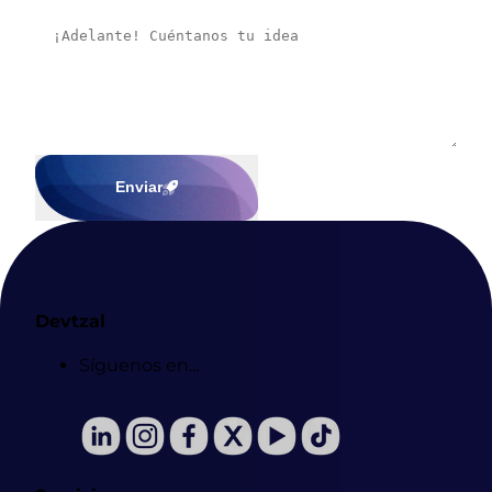
Enviar
Devtzal
Síguenos en...