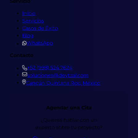
Servicio
Inicio
Servicios
Casos de Éxito
Blog
WhatsApp
Contacto
+52 (998) 524 7624
soluciones@devtzal.com
Cancún Quintana Roo, México
Agendar una Cita
¿Quieres hablar con un
experto sobre tu proyecto?